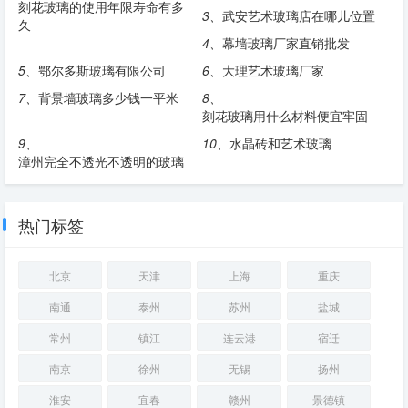
刻花玻璃的使用年限寿命有多
3、
武安艺术玻璃店在哪儿位置
久
4、
幕墙玻璃厂家直销批发
5、
鄂尔多斯玻璃有限公司
6、
大理艺术玻璃厂家
7、
背景墙玻璃多少钱一平米
8、
刻花玻璃用什么材料便宜牢固
9、
10、
水晶砖和艺术玻璃
漳州完全不透光不透明的玻璃
热门标签
北京
天津
上海
重庆
南通
泰州
苏州
盐城
常州
镇江
连云港
宿迁
南京
徐州
无锡
扬州
淮安
宜春
赣州
景德镇