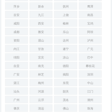
萍乡
新余
抚州
鹰潭
吉安
九江
上饶
南昌
咸阳
西安
榆林
宝鸡
成都
雅安
乐山
阿坝
资阳
眉山
达州
泸州
内江
甘孜
遂宁
广元
绵阳
宜宾
凉山
巴中
自贡
南充
德阳
攀枝花
广安
林芝
揭阳
深圳
湛江
梅州
东莞
中山
汕头
河源
韶关
江门
广州
云浮
茂名
潮州
肇庆
清远
佛山
珠海