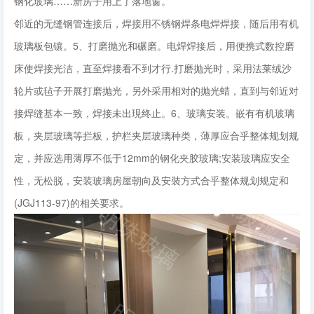
钢化玻璃……新房子用上了落地窗。
邻近的无缝钢管连接后，焊接用不锈钢焊条电焊焊接，随后用有机
玻璃板包镶。5、打磨抛光和碾磨。电焊焊接后，用便携式数控磨
床使焊接光洁，直至焊接看不到才行.打磨抛光时，采用法莱绒沙
轮片或毡子开展打磨抛光，另外采用相对的抛光蜡，直到与邻近对
接焊缝基本一致，焊接未出現终止。6、玻璃安装。嵌有有机玻璃
板，夹层玻璃等拦板，护栏夹层玻璃种类，薄厚应合乎整体规划规
定，并应选用薄厚不低于12mm的钢化夹胶玻璃;安装玻璃应安全
性，无松脱，安装玻璃房屋朝向及安裝方式合乎整体规划规定和
(JGJ113-97)的相关要求。