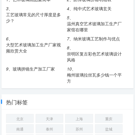
3、
4、
纯中式艺术玻璃玄关
工艺玻璃常见的尺寸厚度是多
5、
少？
温州真空艺术玻璃加工生产厂
家馆在哪里
6、
7、
纳米玻璃工艺制作与优点
大型艺术玻璃加工生产厂家视
8、
频欣赏大全
崇明区复古彩色艺术玻璃设计
风格
9、
玻璃拼镜生产加工厂家
10、
梅州玻璃拉丝瓦多少钱一个平
方
热门标签
北京
天津
上海
重庆
南通
泰州
苏州
盐城