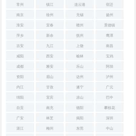
常州
镇江
连云港
宿迁
南京
徐州
无锡
扬州
淮安
宜春
赣州
景德镇
萍乡
新余
抚州
鹰潭
吉安
九江
上饶
南昌
咸阳
西安
榆林
宝鸡
成都
雅安
乐山
阿坝
资阳
眉山
达州
泸州
内江
甘孜
遂宁
广元
绵阳
宜宾
凉山
巴中
自贡
南充
德阳
攀枝花
广安
林芝
揭阳
深圳
湛江
梅州
东莞
中山