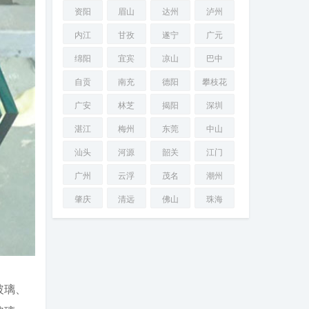
资阳
眉山
达州
泸州
内江
甘孜
遂宁
广元
绵阳
宜宾
凉山
巴中
自贡
南充
德阳
攀枝花
广安
林芝
揭阳
深圳
湛江
梅州
东莞
中山
汕头
河源
韶关
江门
广州
云浮
茂名
潮州
肇庆
清远
佛山
珠海
玻璃、