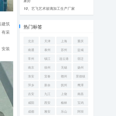
家好
10、
艺飞艺术玻璃加工生产厂家
共建筑
热门标签
，有采
北京
天津
上海
重庆
，安装
南通
泰州
苏州
盐城
常州
镇江
连云港
宿迁
南京
徐州
无锡
扬州
淮安
宜春
赣州
景德镇
萍乡
新余
抚州
鹰潭
吉安
九江
上饶
南昌
咸阳
西安
榆林
宝鸡
成都
雅安
乐山
阿坝