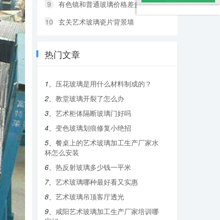
9
有色镜和普通玻璃价格差多少
10
玄关艺术玻璃瓷片背景墙
热门文章
1、
压花玻璃是用什么材料制成的？
2、
教堂玻璃开裂了怎么办
3、
艺术柜体隔断玻璃门好吗
4、
变色玻璃划痕修复小绝招
5、
餐桌上的艺术玻璃加工生产厂家水
杯怎么安装
6、
热反射玻璃多少钱一平米
7、
艺术玻璃哪种最好看又实惠
8、
艺术玻璃吊顶客厅透光
9、
咸阳艺术玻璃加工生产厂家培训哪