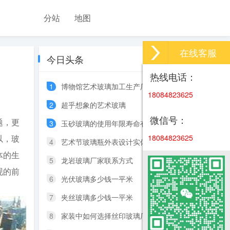
分站
地图
在线客服
今日头条
热线电话：
1
博物馆艺术玻璃加工生产厂家墙设计
18084823625
2
超乎想象的艺术玻璃
微信号：
题，更
3
玉砂玻璃的使用年限寿命有多久
以，玻
18084823625
4
艺术节玻璃瓶外表设计实体
体的生
5
龙岩玻璃厂家联系方式
现的前
6
光伏玻璃多少钱一平米
7
夹丝玻璃多少钱一平米
8
家装中如何选择丝印玻璃厂家