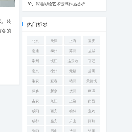
10、
深雕彩绘艺术玻璃作品赏析
眼。装
热门标签
有各的
北京
天津
上海
重庆
南通
泰州
苏州
盐城
常州
镇江
连云港
宿迁
南京
徐州
无锡
扬州
淮安
宜春
赣州
景德镇
萍乡
新余
抚州
鹰潭
吉安
九江
上饶
南昌
咸阳
西安
榆林
宝鸡
成都
雅安
乐山
阿坝
资阳
眉山
达州
泸州