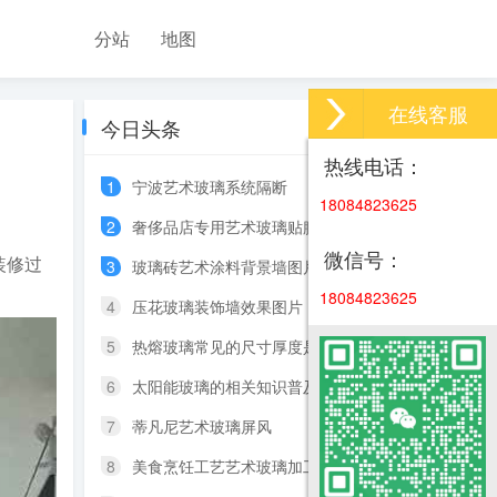
分站
地图
在线客服
今日头条
热线电话：
1
宁波艺术玻璃系统隔断
18084823625
2
奢侈品店专用艺术玻璃贴膜
微信号：
装修过
3
玻璃砖艺术涂料背景墙图片大全
18084823625
4
压花玻璃装饰墙效果图片
5
热熔玻璃常见的尺寸厚度是多少？
6
太阳能玻璃的相关知识普及
7
蒂凡尼艺术玻璃屏风
8
美食烹饪工艺艺术玻璃加工生产厂家特点