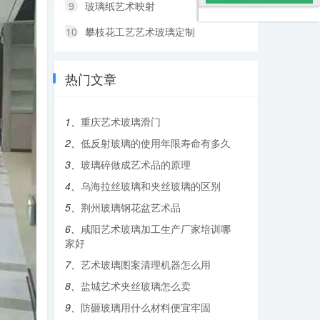
9
玻璃纸艺术映射
10
攀枝花工艺艺术玻璃定制
热门文章
1、
重庆艺术玻璃滑门
2、
低反射玻璃的使用年限寿命有多久
3、
玻璃碎做成艺术品的原理
4、
乌海拉丝玻璃和夹丝玻璃的区别
5、
荆州玻璃钢花盆艺术品
6、
咸阳艺术玻璃加工生产厂家培训哪
家好
7、
艺术玻璃图案清理机器怎么用
8、
盐城艺术夹丝玻璃怎么卖
9、
防砸玻璃用什么材料便宜牢固