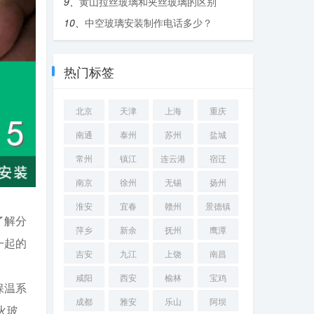
9、
黄山拉丝玻璃和夹丝玻璃的区别
10、
中空玻璃安装制作电话多少？
热门标签
北京
天津
上海
重庆
南通
泰州
苏州
盐城
常州
镇江
连云港
宿迁
南京
徐州
无锡
扬州
淮安
宜春
赣州
景德镇
了解分
萍乡
新余
抚州
鹰潭
一起的
吉安
九江
上饶
南昌
咸阳
西安
榆林
宝鸡
保温系
成都
雅安
乐山
阿坝
火玻