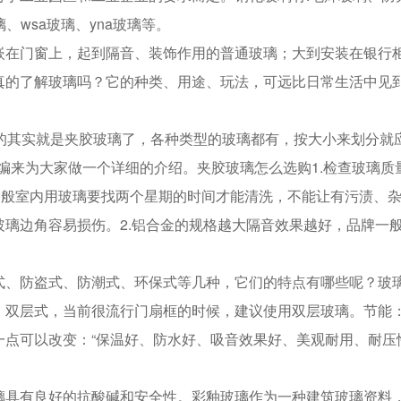
、wsa玻璃、yna玻璃等。
嵌在门窗上，起到隔音、装饰作用的普通玻璃；大到安装在银行
真的了解玻璃吗？它的种类、用途、玩法，可远比日常生活中见
多的其实就是夹胶玻璃了，各种类型的玻璃都有，按大小来划分就
小编来为大家做一个详细的介绍。夹胶玻璃怎么选购1.检查玻璃质
一般室内用玻璃要找两个星期的时间才能清洗，不能让有污渍、
璃边角容易损伤。2.铝合金的规格越大隔音效果越好，品牌一
式、防盗式、防潮式、环保式等几种，它们的特点有哪些呢？玻
、双层式，当前很流行门扇框的时候，建议使用双层玻璃。节能
一点可以改变：“保温好、防水好、吸音效果好、美观耐用、耐压
璃具有良好的抗酸碱和安全性。彩釉玻璃作为一种建筑玻璃资料