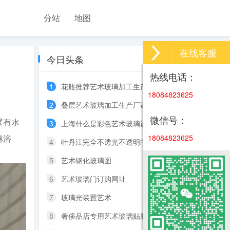
分站
地图
在线客服
今日头条
热线电话：
1
花瓶推荐艺术玻璃加工生产厂家品
18084823625
2
叠层艺术玻璃加工生产厂家品有哪些图片
微信号：
壁有水
3
上海什么是彩色艺术玻璃设计风格
淋浴
18084823625
4
牡丹江完全不透光不透明的玻璃
5
艺术钢化玻璃图
6
艺术玻璃门订购网址
7
玻璃光装置艺术
8
奢侈品店专用艺术玻璃贴膜