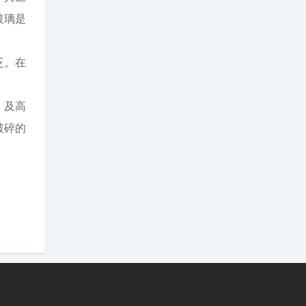
玻璃是
泛。在
）及高
破碎的