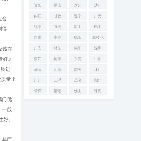
资阳
眉山
达州
泸州
内江
甘孜
遂宁
广元
柜台
绵阳
宜宾
凉山
巴中
到得
自贡
南充
德阳
攀枝花
应该在
广安
林芝
揭阳
深圳
量好坏
湛江
梅州
东莞
中山
杂质进
汕头
河源
韶关
江门
般质量上
广州
云浮
茂名
潮州
肇庆
清远
佛山
珠海
璃门优
：一般
性好、
，其巨