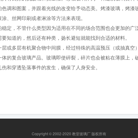
的色调和图案，并跟着光线的改变给予动态美。烤漆玻璃，烤漆
滚涂、丝网印刷或者淋涂等方法来表现。
的稳定，不管什么类型因为适用在不同的场合范围也会更加的广
需要知道的，然后还有种类，扬长避短就能找到合适的材料。
一层或多层有机聚合物中间膜，经过特殊的高温预压（或抽真空
一体的复合玻璃产品。玻璃即使碎裂，碎片也会被粘在薄膜上，
扎伤和穿透坠落事件的发生，确保了人身安全。
Copyright © 2002-2020 教堂玻璃厂 版权所有