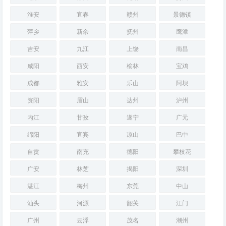
淮安
宜春
赣州
景德镇
萍乡
新余
抚州
鹰潭
吉安
九江
上饶
南昌
咸阳
西安
榆林
宝鸡
成都
雅安
乐山
阿坝
资阳
眉山
达州
泸州
内江
甘孜
遂宁
广元
绵阳
宜宾
凉山
巴中
自贡
南充
德阳
攀枝花
广安
林芝
揭阳
深圳
湛江
梅州
东莞
中山
汕头
河源
韶关
江门
广州
云浮
茂名
潮州