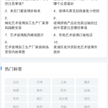
些注意事项?
哪个位置最好
3、
来宾门窗玻璃价格表
4、
玻璃马赛克划痕修复小绝招
5、
6、
钢化艺术玻璃加工生产厂家屏
玻璃拼镜产品在包装运输的过
风隔断安装
程中需要注意哪些事项
7、
艺术玻璃瓶丙烯画图片
8、
常熟艺术玻璃订做电话
9、
10、
艺术玻璃加工生产厂家插画场
黄浦区老洋房彩色艺术玻璃市
景室内效果图
面价
热门标签
北京
天津
上海
重庆
南通
泰州
苏州
盐城
常州
镇江
连云港
宿迁
南京
徐州
无锡
扬州