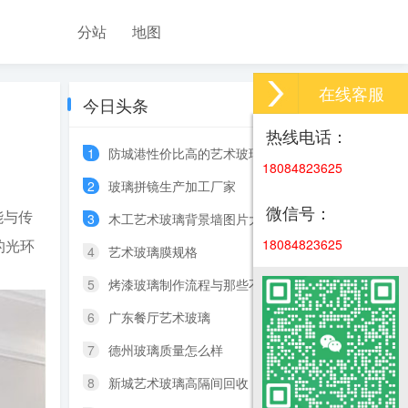
分站
地图
在线客服
今日头条
热线电话：
1
防城港性价比高的艺术玻璃
18084823625
2
玻璃拼镜生产加工厂家
微信号：
能与传
3
木工艺术玻璃背景墙图片大全
的光环
18084823625
4
艺术玻璃膜规格
5
烤漆玻璃制作流程与那些不足
6
广东餐厅艺术玻璃
7
德州玻璃质量怎么样
8
新城艺术玻璃高隔间回收