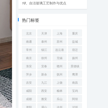
10、
自洁玻璃工艺制作与优点
热门标签
北京
天津
上海
重庆
南通
泰州
苏州
盐城
常州
镇江
连云港
宿迁
南京
徐州
无锡
扬州
淮安
宜春
赣州
景德镇
萍乡
新余
抚州
鹰潭
吉安
九江
上饶
南昌
咸阳
西安
榆林
宝鸡
成都
雅安
乐山
阿坝
资阳
眉山
达州
泸州