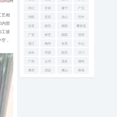
内江
甘孜
遂宁
广元
工艺相
绵阳
宜宾
凉山
巴中
和内部
自贡
南充
德阳
攀枝花
加工玻
广安
林芝
揭阳
深圳
中空，
湛江
梅州
东莞
中山
汕头
河源
韶关
江门
广州
云浮
茂名
潮州
肇庆
清远
佛山
珠海