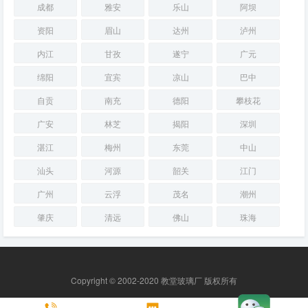
成都
雅安
乐山
阿坝
资阳
眉山
达州
泸州
内江
甘孜
遂宁
广元
绵阳
宜宾
凉山
巴中
自贡
南充
德阳
攀枝花
广安
林芝
揭阳
深圳
湛江
梅州
东莞
中山
汕头
河源
韶关
江门
广州
云浮
茂名
潮州
肇庆
清远
佛山
珠海
Copyright © 2002-2020 教堂玻璃厂 版权所有
网站RSS
|
网站地图