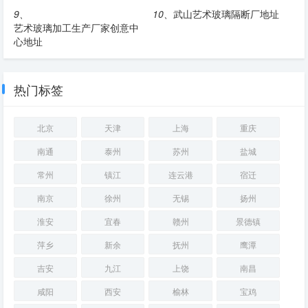
9、
10、
武山艺术玻璃隔断厂地址
艺术玻璃加工生产厂家创意中
心地址
热门标签
北京
天津
上海
重庆
南通
泰州
苏州
盐城
常州
镇江
连云港
宿迁
南京
徐州
无锡
扬州
淮安
宜春
赣州
景德镇
萍乡
新余
抚州
鹰潭
吉安
九江
上饶
南昌
咸阳
西安
榆林
宝鸡